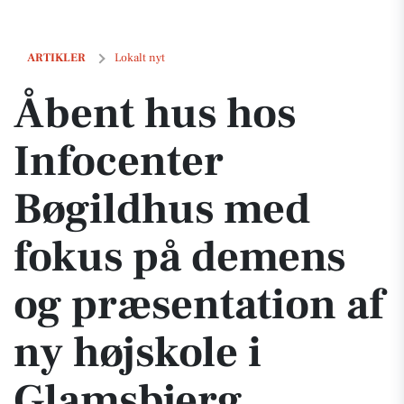
Åbent hus hos Infocenter Bøgildhus med fokus på demens og præsent
ARTIKLER
Lokalt nyt
Åbent hus hos
Infocenter
Bøgildhus med
fokus på demens
og præsentation af
ny højskole i
Glamsbjerg