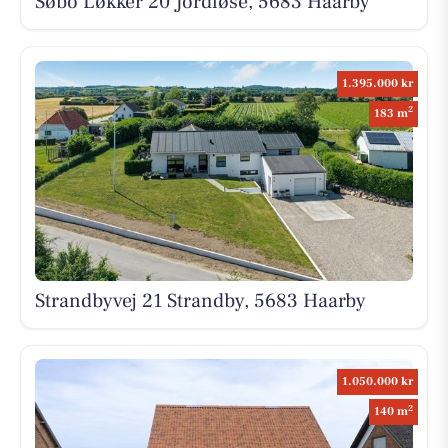
Søbo Løkker 20 Jordløse, 5683 Haarby
1.395.000 kr
2
183 m
Strandbyvej 21 Strandby, 5683 Haarby
1.050.000 kr
2
140 m