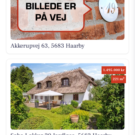
Akkerupvej 63, 5683 Haarby
1.495.000 kr
2
221 m