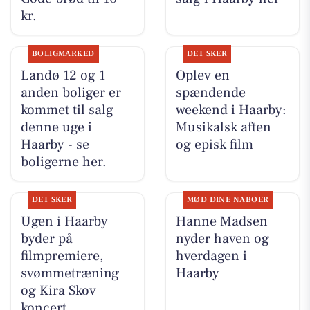
kr.
BOLIGMARKED
DET SKER
Landø 12 og 1
Oplev en
anden boliger er
spændende
kommet til salg
weekend i Haarby:
denne uge i
Musikalsk aften
Haarby - se
og episk film
boligerne her.
DET SKER
MØD DINE NABOER
Ugen i Haarby
Hanne Madsen
byder på
nyder haven og
filmpremiere,
hverdagen i
svømmetræning
Haarby
og Kira Skov
koncert