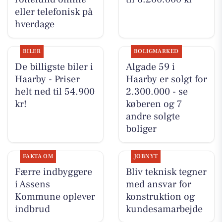
eller telefonisk på
hverdage
BILER
BOLIGMARKED
De billigste biler i
Algade 59 i
Haarby - Priser
Haarby er solgt for
helt ned til 54.900
2.300.000 - se
kr!
køberen og 7
andre solgte
boliger
FAKTA OM
JOBNYT
Færre indbyggere
Bliv teknisk tegner
i Assens
med ansvar for
Kommune oplever
konstruktion og
indbrud
kundesamarbejde