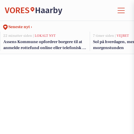
VORES
Haarby
Seneste nyt ›
22 minutter siden |
LOKALT NYT
7 timer siden |
VEJRET
Assens Kommune opfordrer borgere til at
Sol på hverdagen, men
anmelde rottefund online eller telefonisk på
morgenstunden
hverdage