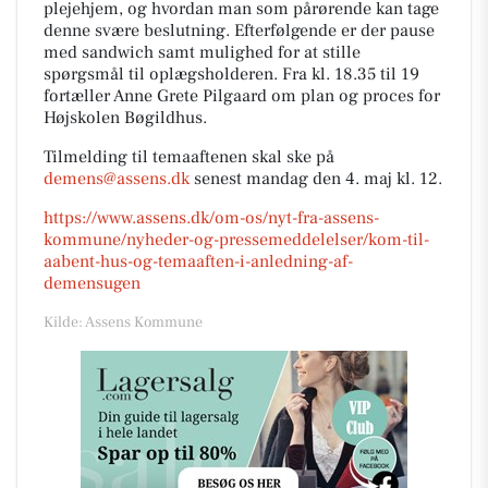
plejehjem, og hvordan man som pårørende kan tage
denne svære beslutning. Efterfølgende er der pause
med sandwich samt mulighed for at stille
spørgsmål til oplægsholderen. Fra kl. 18.35 til 19
fortæller Anne Grete Pilgaard om plan og proces for
Højskolen Bøgildhus.
Tilmelding til temaaftenen skal ske på
demens@assens.dk
senest mandag den 4. maj kl. 12.
https://www.assens.dk/om-os/nyt-fra-assens-
kommune/nyheder-og-pressemeddelelser/kom-til-
aabent-hus-og-temaaften-i-anledning-af-
demensugen
Kilde: Assens Kommune