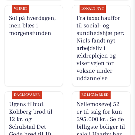
VEJRET
LOKALT NYT
Sol på hverdagen,
Fra taxachauffør
men blæs i
til social- og
morgenstunden
sundhedshjælper:
Niels fandt nyt
arbejdsliv i
ældreplejen og
viser vejen for
voksne under
uddannelse
DAGLIGVARER
BOLIGMARKED
Ugens tilbud:
Nellemosevej 52
Kohberg brød til
er til salg for kun
12 kr. og
295.000 kr.: Se de
Schulstad Det
billigste boliger til
Gode brød til 10
salg i Haarby her