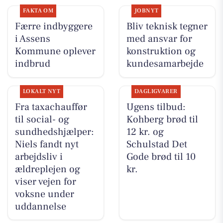
FAKTA OM
JOBNYT
Færre indbyggere
Bliv teknisk tegner
i Assens
med ansvar for
Kommune oplever
konstruktion og
indbrud
kundesamarbejde
LOKALT NYT
DAGLIGVARER
Fra taxachauffør
Ugens tilbud:
til social- og
Kohberg brød til
sundhedshjælper:
12 kr. og
Niels fandt nyt
Schulstad Det
arbejdsliv i
Gode brød til 10
ældreplejen og
kr.
viser vejen for
voksne under
uddannelse