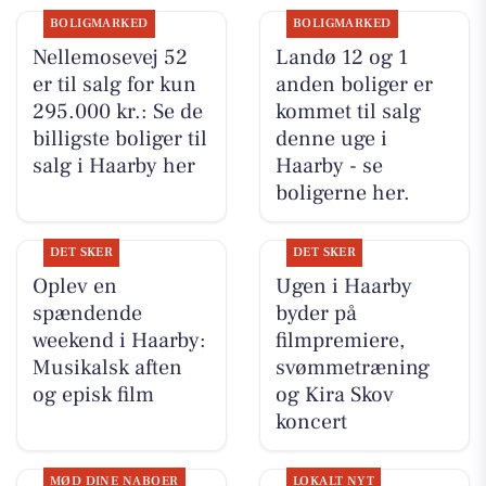
BOLIGMARKED
BOLIGMARKED
Nellemosevej 52
Landø 12 og 1
er til salg for kun
anden boliger er
295.000 kr.: Se de
kommet til salg
billigste boliger til
denne uge i
salg i Haarby her
Haarby - se
boligerne her.
DET SKER
DET SKER
Oplev en
Ugen i Haarby
spændende
byder på
weekend i Haarby:
filmpremiere,
Musikalsk aften
svømmetræning
og episk film
og Kira Skov
koncert
MØD DINE NABOER
LOKALT NYT