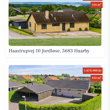
2
124 m
Haastrupvej 10 Jordløse, 5683 Haarby
1.670.000 kr
2
133 m