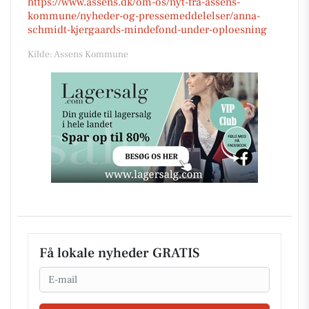
https://www.assens.dk/om-os/nyt-fra-assens-
kommune/nyheder-og-pressemeddelelser/anna-
schmidt-kjergaards-mindefond-under-oploesning
Kilde: Assens Kommune
Få lokale nyheder GRATIS
Email