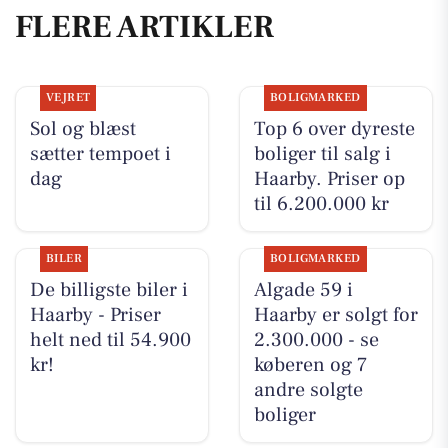
FLERE ARTIKLER
VEJRET
BOLIGMARKED
Sol og blæst
Top 6 over dyreste
sætter tempoet i
boliger til salg i
dag
Haarby. Priser op
til 6.200.000 kr
BILER
BOLIGMARKED
De billigste biler i
Algade 59 i
Haarby - Priser
Haarby er solgt for
helt ned til 54.900
2.300.000 - se
kr!
køberen og 7
andre solgte
boliger