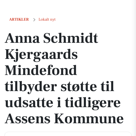
Anna Schmidt Kjergaards Mindefond tilbyder støtte til udsatte i tid
ARTIKLER
Lokalt nyt
Anna Schmidt
Kjergaards
Mindefond
tilbyder støtte til
udsatte i tidligere
Assens Kommune