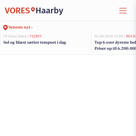
VORES
Haarby
Seneste nyt ›
19 timer siden |
VEJRET
05-08-2026 13:00 |
BOLI
Sol og blæst sætter tempoet i dag
Top 6 over dyreste boli
Priser op til 6.200.00