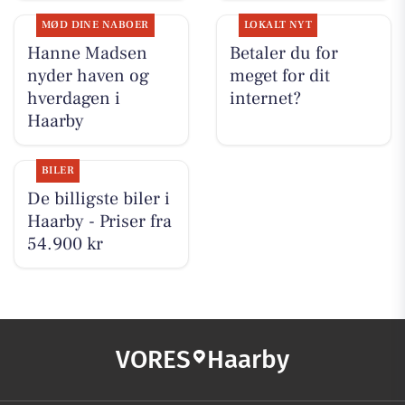
MØD DINE NABOER
LOKALT NYT
Hanne Madsen
Betaler du for
nyder haven og
meget for dit
hverdagen i
internet?
Haarby
BILER
De billigste biler i
Haarby - Priser fra
54.900 kr
VORES
Haarby