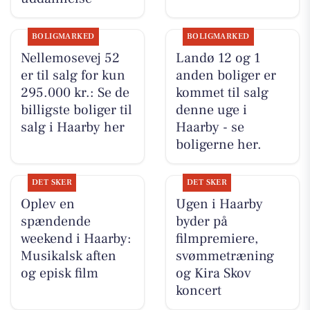
BOLIGMARKED
BOLIGMARKED
Nellemosevej 52
Landø 12 og 1
er til salg for kun
anden boliger er
295.000 kr.: Se de
kommet til salg
billigste boliger til
denne uge i
salg i Haarby her
Haarby - se
boligerne her.
DET SKER
DET SKER
Oplev en
Ugen i Haarby
spændende
byder på
weekend i Haarby:
filmpremiere,
Musikalsk aften
svømmetræning
og episk film
og Kira Skov
koncert