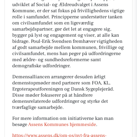
udviklet af Social- og Ældreudvalget i Assens
Kommune, er der sat fokus på frivillighedens vigtige
rolle i samfundet. Principperne understøtter tanken
om civilsamfundet som en ligeværdig
samarbejdspartner, gør det let at engagere sig,
bygger på lyst og engagement og viser, at alle kan
bidrage. Poul-Erik Svendsen fremhæver vigtigheden
af godt samarbejde mellem kommunen, frivillige og
civilsamfundet, mens han peger på udfordringerne
med ældre- og sundhedsreformerne samt
demografiske udfordringer.
Demensalliancen arrangerer desuden årligt
demenstopmøder med partnere som FOA, KL,
Ergoterapeutforeningen og Dansk Sygeplejeråd.
Disse møder fokuserer på at håndtere
demensrelaterede udfordringer og styrke det
tværfaglige samarbejde.
For mere information om initiativerne kan man
besøge
Assens Kommunes hjemmeside
.
https://www.assens.dk/om-os/nyt-fra-assens-