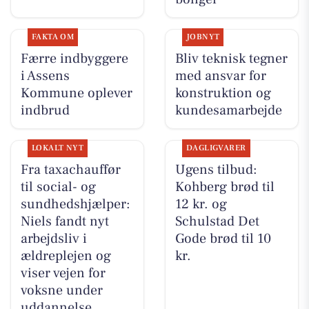
FAKTA OM
JOBNYT
Færre indbyggere
Bliv teknisk tegner
i Assens
med ansvar for
Kommune oplever
konstruktion og
indbrud
kundesamarbejde
LOKALT NYT
DAGLIGVARER
Fra taxachauffør
Ugens tilbud:
til social- og
Kohberg brød til
sundhedshjælper:
12 kr. og
Niels fandt nyt
Schulstad Det
arbejdsliv i
Gode brød til 10
ældreplejen og
kr.
viser vejen for
voksne under
uddannelse