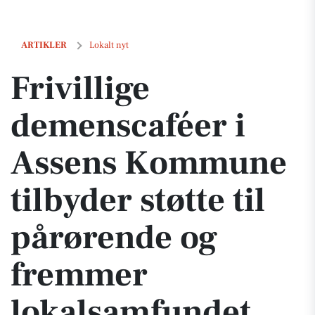
Frivillige demenscaféer i Assens Kommune tilbyder støtte til pårør
ARTIKLER
Lokalt nyt
Frivillige
demenscaféer i
Assens Kommune
tilbyder støtte til
pårørende og
fremmer
lokalsamfundet