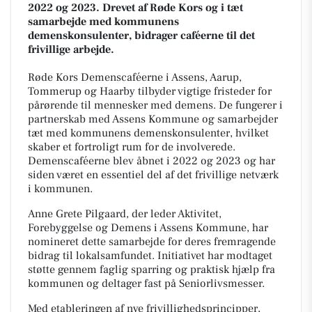
2022 og 2023. Drevet af Røde Kors og i tæt
samarbejde med kommunens
demenskonsulenter, bidrager caféerne til det
frivillige arbejde.
Røde Kors Demenscaféerne i Assens, Aarup,
Tommerup og Haarby tilbyder vigtige fristeder for
pårørende til mennesker med demens. De fungerer i
partnerskab med Assens Kommune og samarbejder
tæt med kommunens demenskonsulenter, hvilket
skaber et fortroligt rum for de involverede.
Demenscaféerne blev åbnet i 2022 og 2023 og har
siden været en essentiel del af det frivillige netværk
i kommunen.
Anne Grete Pilgaard, der leder Aktivitet,
Forebyggelse og Demens i Assens Kommune, har
nomineret dette samarbejde for deres fremragende
bidrag til lokalsamfundet. Initiativet har modtaget
støtte gennem faglig sparring og praktisk hjælp fra
kommunen og deltager fast på Seniorlivsmesser.
Med etableringen af nye frivillighedsprincipper,