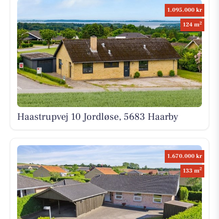
1.095.000 kr
2
124 m
Haastrupvej 10 Jordløse, 5683 Haarby
1.670.000 kr
2
133 m