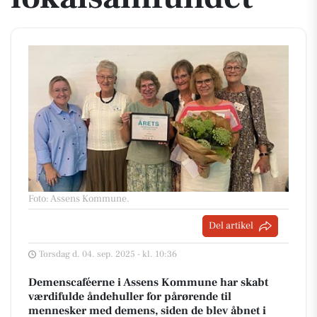
Foto: Assens Kommune
.
Del artikel
Torsdag d. 04. sep. 2025 - kl. 10:36
Demenscaféerne i Assens Kommune har skabt
værdifulde åndehuller for pårørende til
mennesker med demens, siden de blev åbnet i