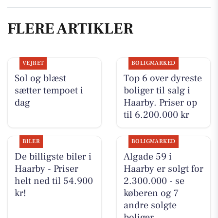
FLERE ARTIKLER
VEJRET
BOLIGMARKED
Sol og blæst
Top 6 over dyreste
sætter tempoet i
boliger til salg i
dag
Haarby. Priser op
til 6.200.000 kr
BILER
BOLIGMARKED
De billigste biler i
Algade 59 i
Haarby - Priser
Haarby er solgt for
helt ned til 54.900
2.300.000 - se
kr!
køberen og 7
andre solgte
boliger