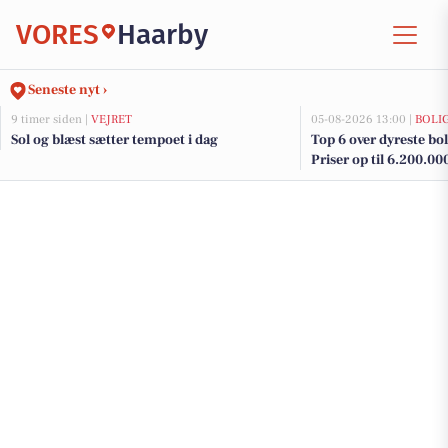
VORES
Haarby
Seneste nyt ›
9 timer siden |
VEJRET
05-08-2026 13:00 |
BOLI
Sol og blæst sætter tempoet i dag
Top 6 over dyreste boli
Priser op til 6.200.00