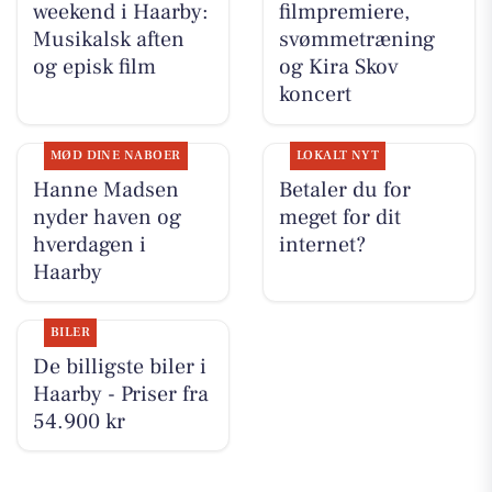
weekend i Haarby:
filmpremiere,
Musikalsk aften
svømmetræning
og episk film
og Kira Skov
koncert
MØD DINE NABOER
LOKALT NYT
Hanne Madsen
Betaler du for
nyder haven og
meget for dit
hverdagen i
internet?
Haarby
BILER
De billigste biler i
Haarby - Priser fra
54.900 kr