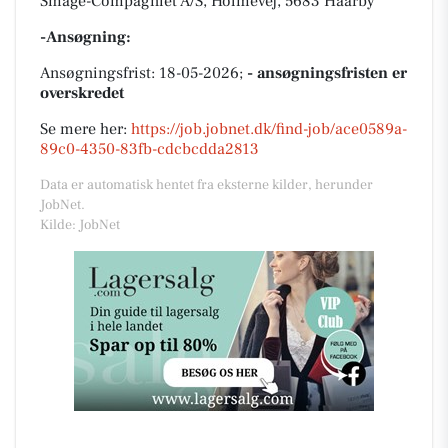
Smage-Compagniet A/S, Holmevej, 5683 Haarby
-Ansøgning:
Ansøgningsfrist: 18-05-2026;
- ansøgningsfristen er
overskredet
Se mere her:
https://job.jobnet.dk/find-job/ace0589a-
89c0-4350-83fb-cdcbcdda2813
Data er automatisk hentet fra eksterne kilder, herunder
JobNet.
Kilde: JobNet