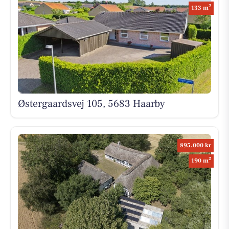
2
133 m
Østergaardsvej 105, 5683 Haarby
895.000 kr
2
190 m