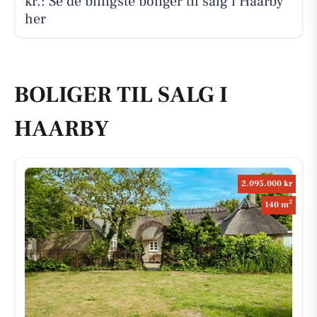
kr.: Se de billigste boliger til salg i Haarby
her
BOLIGER TIL SALG I
HAARBY
2.095.000 kr
2
140 m