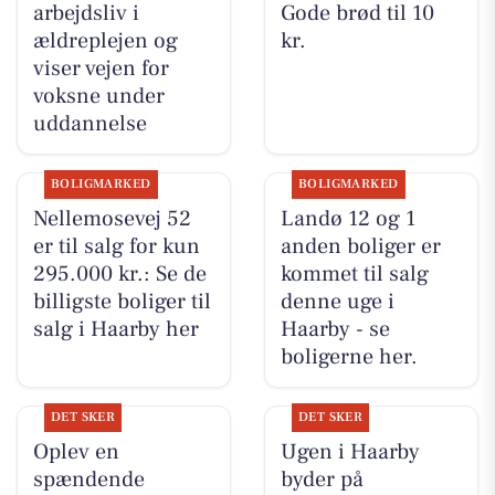
arbejdsliv i
Gode brød til 10
ældreplejen og
kr.
viser vejen for
voksne under
uddannelse
BOLIGMARKED
BOLIGMARKED
Nellemosevej 52
Landø 12 og 1
er til salg for kun
anden boliger er
295.000 kr.: Se de
kommet til salg
billigste boliger til
denne uge i
salg i Haarby her
Haarby - se
boligerne her.
DET SKER
DET SKER
Oplev en
Ugen i Haarby
spændende
byder på