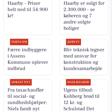
Haarby - Priser
Haarby er solgt for
helt ned til 54.900
2.300.000 - se
kr!
køberen og 7
andre solgte
boliger
FAKTA OM
JOBNYT
Færre indbyggere
Bliv teknisk tegner
i Assens
med ansvar for
Kommune oplever
konstruktion og
indbrud
kundesamarbejde
LOKALT NYT
DAGLIGVARER
Fra taxachauffør
Ugens tilbud:
til social- og
Kohberg brød til
sundhedshjælper:
12 kr. og
Niels fandt nyt
Schulstad Det