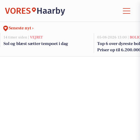
VORES
Haarby
Seneste nyt ›
14 timer siden |
VEJRET
05-08-2026 13:00 |
BOLI
Sol og blæst sætter tempoet i dag
Top 6 over dyreste boli
Priser op til 6.200.00