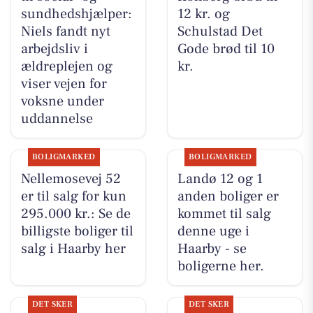
sundhedshjælper:
12 kr. og
Niels fandt nyt
Schulstad Det
arbejdsliv i
Gode brød til 10
ældreplejen og
kr.
viser vejen for
voksne under
uddannelse
BOLIGMARKED
BOLIGMARKED
Nellemosevej 52
Landø 12 og 1
er til salg for kun
anden boliger er
295.000 kr.: Se de
kommet til salg
billigste boliger til
denne uge i
salg i Haarby her
Haarby - se
boligerne her.
DET SKER
DET SKER