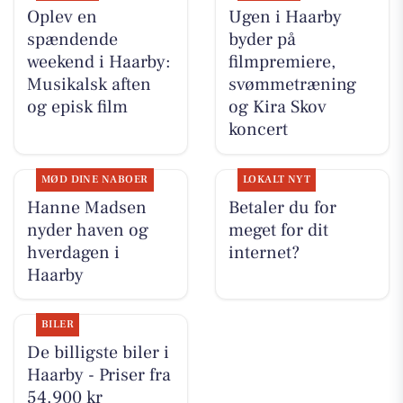
Oplev en
Ugen i Haarby
spændende
byder på
weekend i Haarby:
filmpremiere,
Musikalsk aften
svømmetræning
og episk film
og Kira Skov
koncert
MØD DINE NABOER
LOKALT NYT
Hanne Madsen
Betaler du for
nyder haven og
meget for dit
hverdagen i
internet?
Haarby
BILER
De billigste biler i
Haarby - Priser fra
54.900 kr