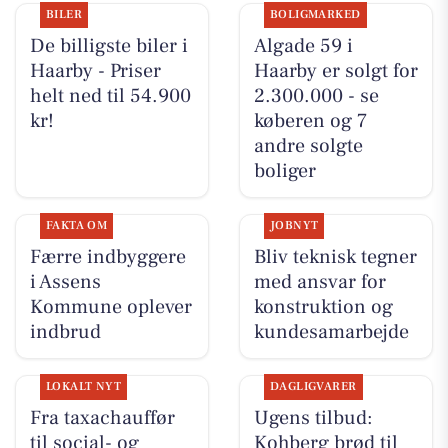
BILER
BOLIGMARKED
De billigste biler i
Algade 59 i
Haarby - Priser
Haarby er solgt for
helt ned til 54.900
2.300.000 - se
kr!
køberen og 7
andre solgte
boliger
FAKTA OM
JOBNYT
Færre indbyggere
Bliv teknisk tegner
i Assens
med ansvar for
Kommune oplever
konstruktion og
indbrud
kundesamarbejde
LOKALT NYT
DAGLIGVARER
Fra taxachauffør
Ugens tilbud:
til social- og
Kohberg brød til