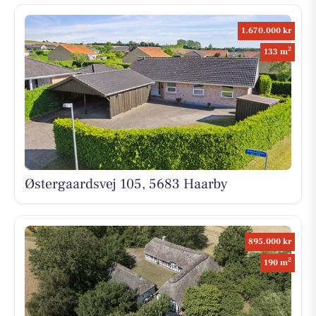
1.670.000 kr
2
133 m
Østergaardsvej 105, 5683 Haarby
895.000 kr
2
190 m