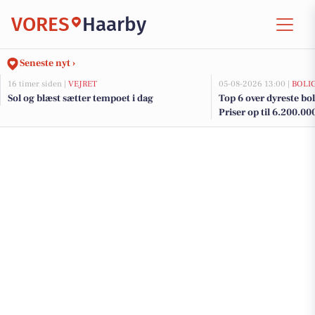
VORES
Haarby
Seneste nyt ›
16 timer siden |
VEJRET
05-08-2026 13:00 |
BOLI
Sol og blæst sætter tempoet i dag
Top 6 over dyreste boli
Priser op til 6.200.00