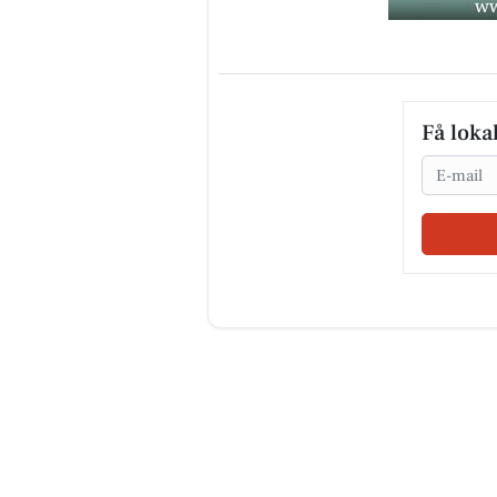
Få loka
Email