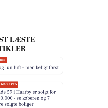
ST LÆSTE
TIKLER
JRET
og lun luft – men køligt først
LIGMARKED
de 59 i Haarby er solgt for
0.000 - se køberen og 7
e solgte boliger