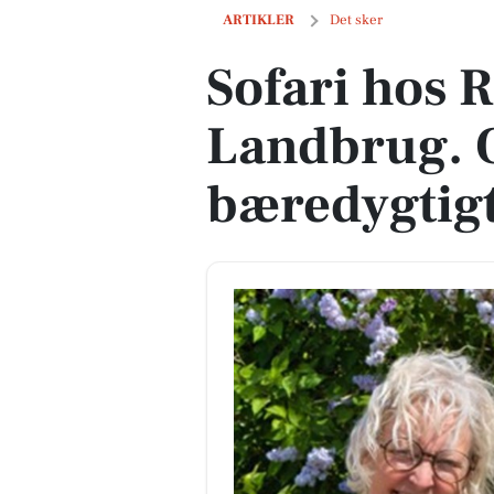
Sofari hos Risbjerg Landbrug. Oplev et
ARTIKLER
Det sker
Sofari hos R
Landbrug. O
bæredygtigt