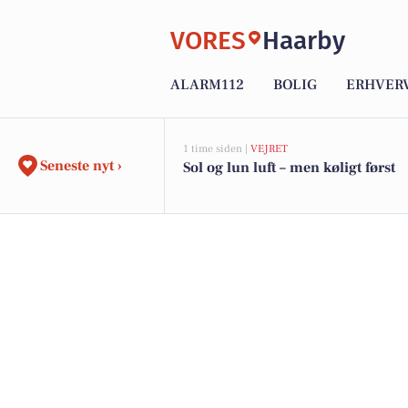
VORES
Haarby
ALARM112
BOLIG
ERHVER
1 time siden |
VEJRET
Seneste nyt ›
Sol og lun luft – men køligt først