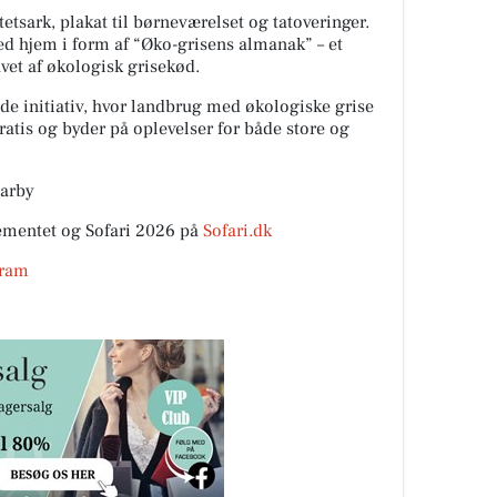
tetsark, plakat til børneværelset og tatoveringer.
ed hjem i form af “Øko-grisens almanak” – et
vet af økologisk grisekød.
nde initiativ, hvor landbrug med økologiske grise
atis og byder på oplevelser for både store og
aarby
ementet og Sofari 2026 på
Sofari.dk
gram