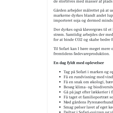
de stortrives med masser af plads o
Gården arbejder målrettet på at 
markerne dyrkes blandt andet lup
importeret soja og dermed mindsk
Der dyrkes også kløvergræs til et
strøm. Samtidig arbejdes der med
for at binde CO2 og skabe bedre f
Til Sofari kan I høre meget mere 
fremtidens fødevareproduktion.
En dag fyldt med oplevelser
Tag på Sofari i marken og o
Få en rundvisning med vind i
Få en snak om økologi, bær
Besøg klima- og biodiversit
Gå på jagt efter lækkerier i
Få taget et familieportræt s
Mød gårdens Pyrenæerhund
Smag pølser lavet af eget 
Deltag i Sofari-quizzen og v