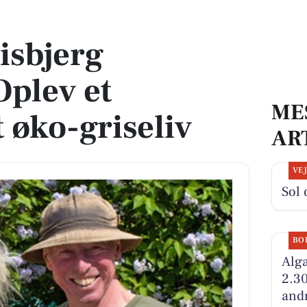
 bæredygtigt øko-griseliv
isbjerg
plev et
ME
 øko-griseliv
AR
VE
Sol 
BO
Alga
2.30
andr