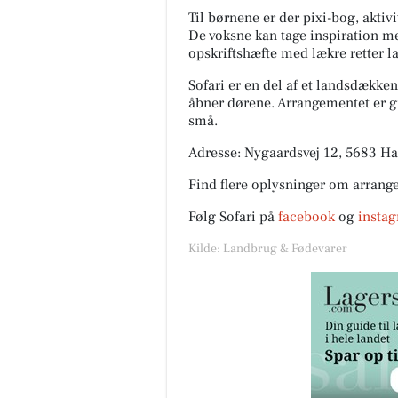
Til børnene er der pixi-bog, aktivi
De voksne kan tage inspiration m
opskriftshæfte med lækre retter la
Sofari er en del af et landsdække
åbner dørene. Arrangementet er gr
små.
Adresse: Nygaardsvej 12, 5683 H
Find flere oplysninger om arrang
Følg Sofari på
facebook
og
insta
Kilde: Landbrug & Fødevarer