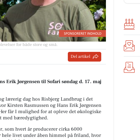
levelser for både store og små.
Del artikel
 Erik Jørgensen til Sofari søndag d. 17. maj
og lærerig dag hos Risbjerg Landbrug i det
vor Kirsten Rasmussen og Hans Erik Jørgensen
 Her får I mulighed for at opleve det økologiske
et med bæredygtighed.
r, som hvert år producerer cirka 6000
r hele livet under åben himmel på friland, hvor