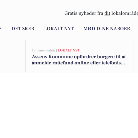
Gratis nyheder fra
dit
lokalområde
V
DET SKER
LOKALT NYT
MØD DINE NABOER
18 timer siden |
LOKALT NYT
Assens Kommune opfordrer borgere til at
anmelde rottefund online eller telefonisk
på hverdage