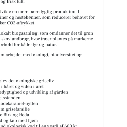
g frisk luft.
udvikle en mere bæredygtig produktion. I
iner og hestebønner, som reducerer behovet for
er CO2-aftrykket.
 lokalt biogasanlæg, som omdanner det til grøn
 skovlandbrug, hvor træer plantes på markerne
orhold for både dyr og natur.
om arbejdet med økologi, biodiversitet og
plev det økologiske griseliv
 håret og viden i øret
edygtighed og udvikling af gården
etsstanden
 flødekaramel-hytten
om grisefamilie
e Birk og Heda
kød og køb med hjem
ind økologisk kød til en værdi af 600 kr.