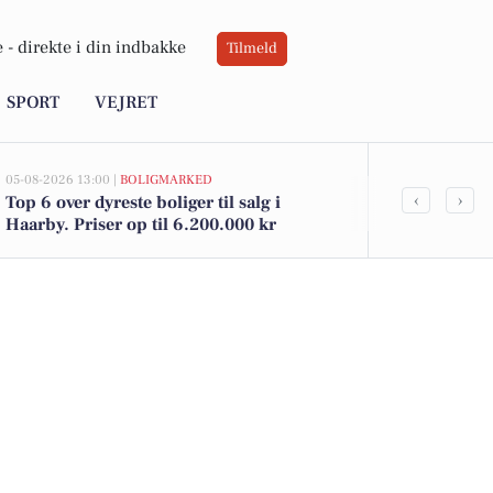
 -
direkte i din indbakke
Tilmeld
SPORT
VEJRET
05-08-2026 13:00 |
BOLIGMARKED
05-08-2026 10:35
‹
›
Top 6 over dyreste boliger til salg i
Fra taxachauf
Haarby. Priser op til 6.200.000 kr
sundhedshjæl
arbejdsliv i 
voksne unde