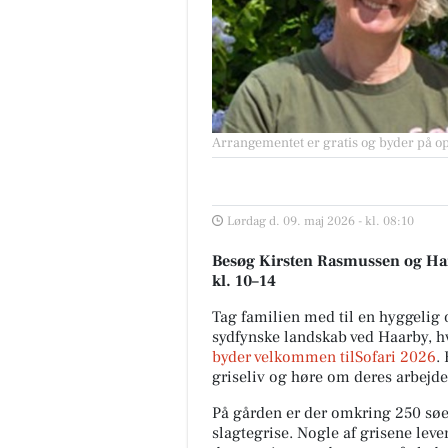
Arrangementet er gratis og byder på op
Lørdag d. 09. maj 2026 - kl. 08:10
Besøg Kirsten Rasmussen og Hans
kl. 10–14
Tag familien med til en hyggelig 
sydfynske landskab ved Haarby, h
byder velkommen tilSofari 2026
.
griseliv og høre om deres arbejd
På gården er der omkring 250 søe
slagtegrise. Nogle af grisene leve