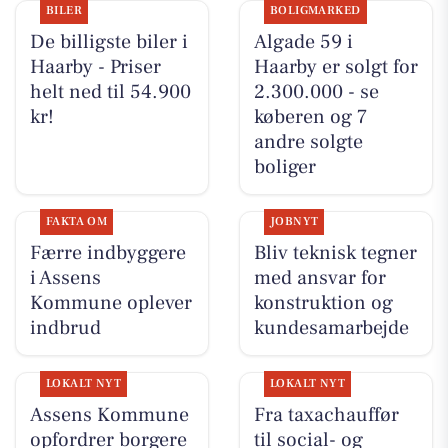
BILER
BOLIGMARKED
De billigste biler i
Algade 59 i
Haarby - Priser
Haarby er solgt for
helt ned til 54.900
2.300.000 - se
kr!
køberen og 7
andre solgte
boliger
FAKTA OM
JOBNYT
Færre indbyggere
Bliv teknisk tegner
i Assens
med ansvar for
Kommune oplever
konstruktion og
indbrud
kundesamarbejde
LOKALT NYT
LOKALT NYT
Assens Kommune
Fra taxachauffør
opfordrer borgere
til social- og