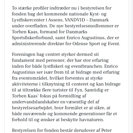
To stærke profiler indtræder nu i bestyrelsen for
fonden bag det kommende nationale Kyst- og
Lystfiskercenter i Assens, VANDVID – Danmark
under overfladen. De nye bestyrelsesmedlemmer er
Torben Kaas, formand for Danmarks
Sportsfiskerforbund, samt Enrico Augustinus, der er
administrerende direktør for Odense Sport og Event.
Foreningen bag centret styrker dermed sit
fundament med personer, der har stor erfaring
inden for både lystfiskeri og eventbranchen. Enrico
Augustinus ser især frem til at bidrage med erfaring
fra eventområdet, hvilket forventes at styrke
aktiviteterne i tilknytning til centeret og kan bidrage
til at tiltrække flere turister til Fyn. Samtidig er
Torben Kaas’ fokus på formidling af
undervandslandskaber en væsentlig del af
bestyrelsesarbejdet, hvor formålet er at sikre, at
både nuværende og kommende generationer får et
forhold til og ønsker at beskytte havnaturen.
Bestyrelsen for fonden består derudover af Peter