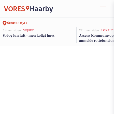
VORES
Haarby
Seneste nyt ›
6 timer siden |
VEJRET
22 timer siden |
LOKALT 
Sol og lun luft – men køligt først
Assens Kommune opfor
anmelde rottefund onl
hverdage