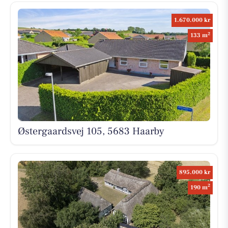
1.670.000 kr
2
133 m
Østergaardsvej 105, 5683 Haarby
895.000 kr
2
190 m