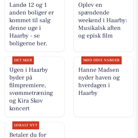
Landø 12 og 1
Oplev en
anden boliger er
spændende
kommet til salg
weekend i Haarby:
denne uge i
Musikalsk aften
Haarby - se
og episk film
boligerne her.
DET SKER
MØD DINE NABOER
Ugen i Haarby
Hanne Madsen
byder på
nyder haven og
filmpremiere,
hverdagen i
svømmetræning
Haarby
og Kira Skov
koncert
LOKALT NYT
Betaler du for