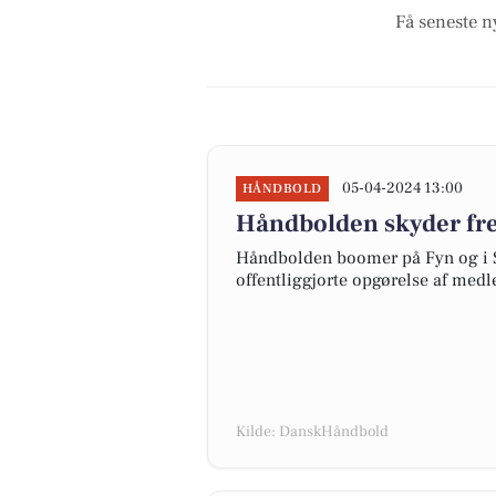
Få seneste n
05-04-2024 13:00
HÅNDBOLD
Håndbolden skyder fre
Håndbolden boomer på Fyn og i S
offentliggjorte opgørelse af medl
Kilde: DanskHåndbold