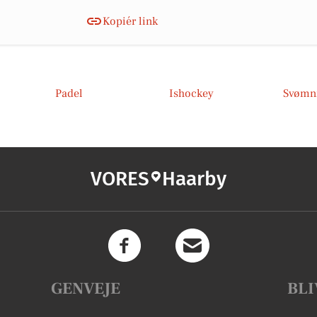
Kopiér link
Padel
Ishockey
Svømn
VORES
Haarby
GENVEJE
BLI