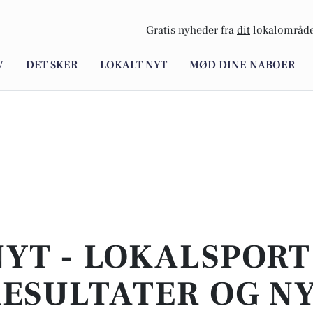
Gratis nyheder fra
dit
lokalområde
V
DET SKER
LOKALT NYT
MØD DINE NABOER
NYT - LOKALSPORT
 RESULTATER OG N