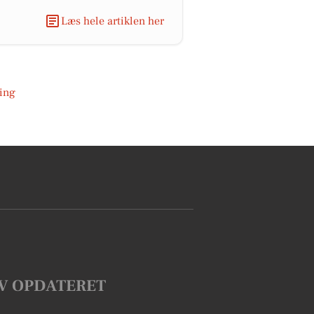
Læs hele artiklen her
ing
V OPDATERET