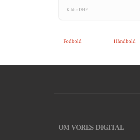
Kilde: DHF
Fodbold
Håndbold
OM VORES DIGITAL