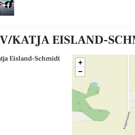
 V/KATJA EISLAND-SC
tja Eisland-Schmidt
+
−