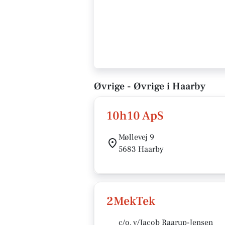
Øvrige - Øvrige i Haarby
10h10 ApS
Møllevej 9
5683 Haarby
2MekTek
c/o. v/Jacob Raarup-Jensen