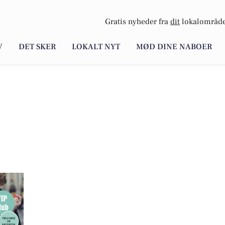
Gratis nyheder fra
dit
lokalområde
V
DET SKER
LOKALT NYT
MØD DINE NABOER