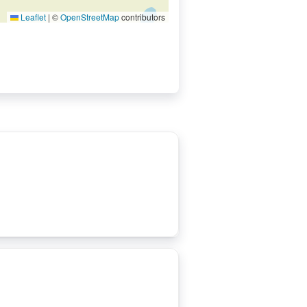
Leaflet
|
©
OpenStreetMap
contributors