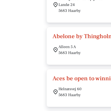
Landø 24
5683 Haarby
Abelone by Thinghol
Alleen 5 A
5683 Haarby
Aces be open to winn
Helnæsvej 60
5683 Haarby