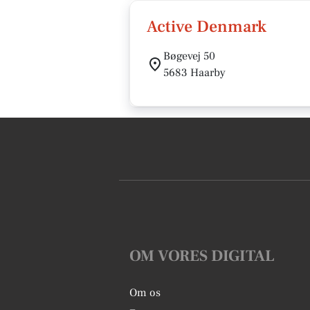
Active Denmark
Bøgevej 50
5683 Haarby
OM VORES DIGITAL
Om os