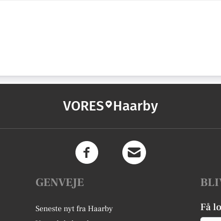
VORES
Haarby
GENVEJE
BLI
Få l
Seneste nyt fra Haarby