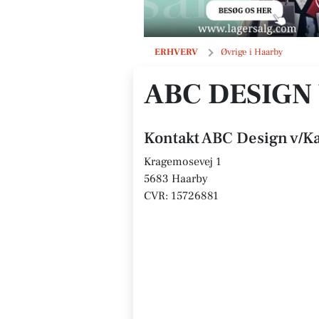
ABC Design v/Katja Eisland-Schmidt
ERHVERV
Øvrige i Haarby
ABC DESIGN
Kontakt ABC Design v/Ka
Kragemosevej 1
5683 Haarby
CVR: 15726881