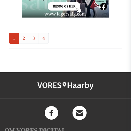
1
2
3
4
VORES
Haarby
OM VORES DIGITAL