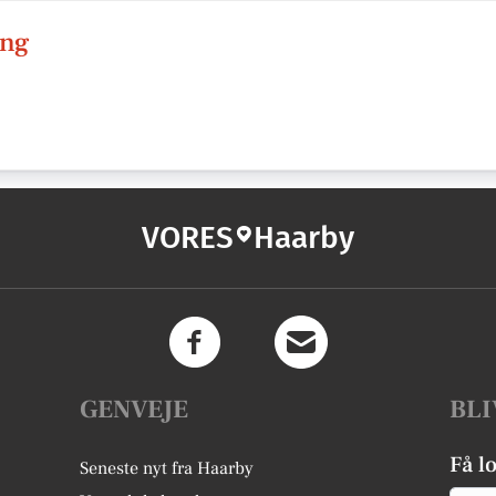
ing
VORES
Haarby
GENVEJE
BLI
Få l
Seneste nyt fra Haarby