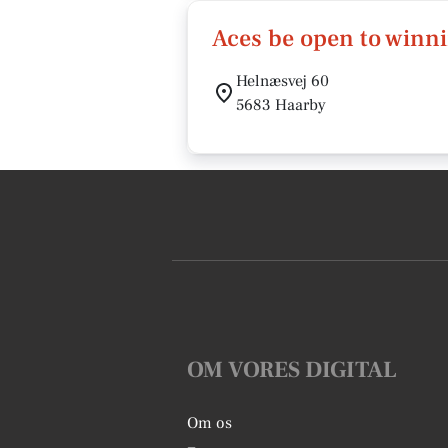
Aces be open to winn
Helnæsvej 60
5683 Haarby
OM VORES DIGITAL
Om os