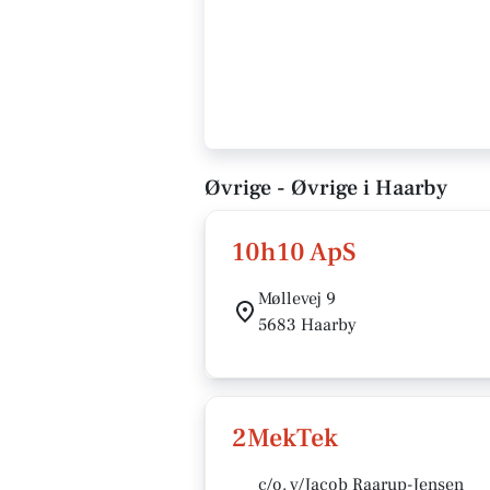
Øvrige - Øvrige i Haarby
10h10 ApS
Møllevej 9
5683 Haarby
2MekTek
c/o. v/Jacob Raarup-Jensen