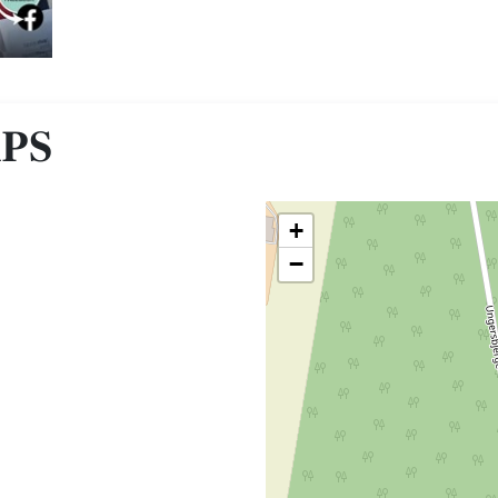
APS
+
−