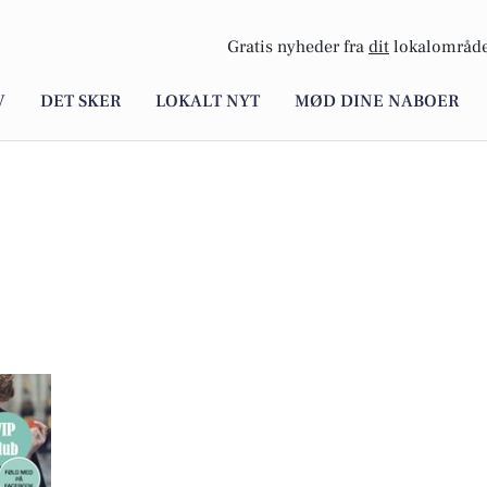
Gratis nyheder fra
dit
lokalområde
V
DET SKER
LOKALT NYT
MØD DINE NABOER