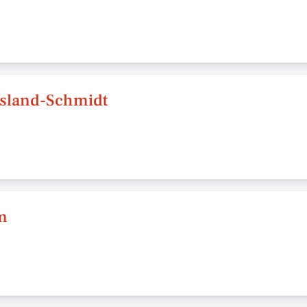
island-Schmidt
m