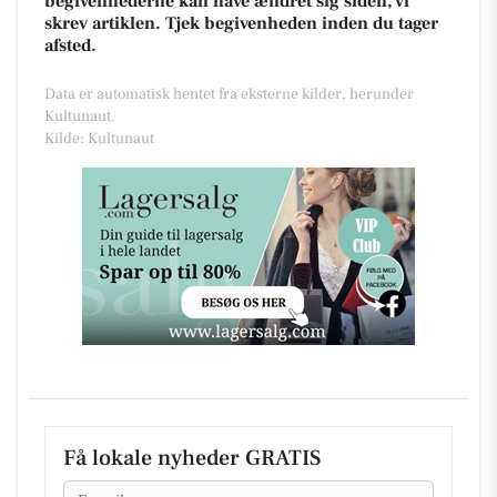
begivenhederne kan have ændret sig siden, vi
skrev artiklen. Tjek begivenheden inden du tager
afsted.
Data er automatisk hentet fra eksterne kilder, herunder
Kultunaut.
Kilde: Kultunaut
Få lokale nyheder GRATIS
Email