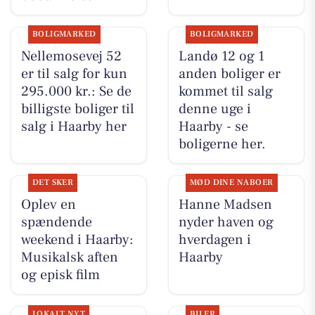
BOLIGMARKED
BOLIGMARKED
Nellemosevej 52
Landø 12 og 1
er til salg for kun
anden boliger er
295.000 kr.: Se de
kommet til salg
billigste boliger til
denne uge i
salg i Haarby her
Haarby - se
boligerne her.
DET SKER
MØD DINE NABOER
Oplev en
Hanne Madsen
spændende
nyder haven og
weekend i Haarby:
hverdagen i
Musikalsk aften
Haarby
og episk film
LOKALT NYT
BILER