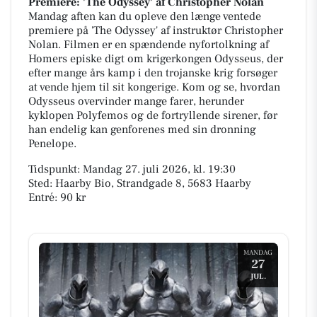
Premiere: 'The Odyssey' af Christopher Nolan
Mandag aften kan du opleve den længe ventede
premiere på 'The Odyssey' af instruktør Christopher
Nolan. Filmen er en spændende nyfortolkning af
Homers episke digt om krigerkongen Odysseus, der
efter mange års kamp i den trojanske krig forsøger
at vende hjem til sit kongerige. Kom og se, hvordan
Odysseus overvinder mange farer, herunder
kyklopen Polyfemos og de fortryllende sirener, før
han endelig kan genforenes med sin dronning
Penelope.
Tidspunkt: Mandag 27. juli 2026, kl. 19:30
Sted: Haarby Bio, Strandgade 8, 5683 Haarby
Entré: 90 kr
MANDAG
27
JUL.