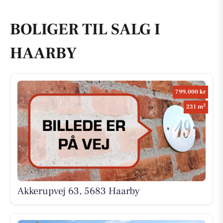
BOLIGER TIL SALG I
HAARBY
799.000 kr
2
231 m
Akkerupvej 63, 5683 Haarby