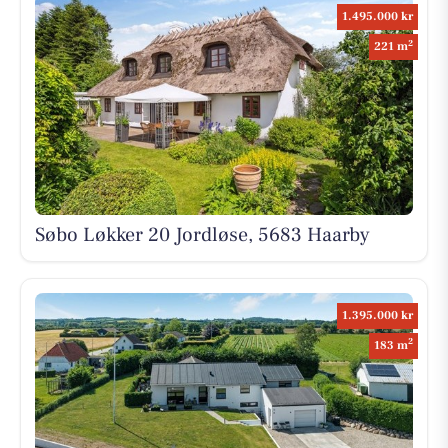
1.495.000 kr
2
221 m
Søbo Løkker 20 Jordløse, 5683 Haarby
1.395.000 kr
2
183 m