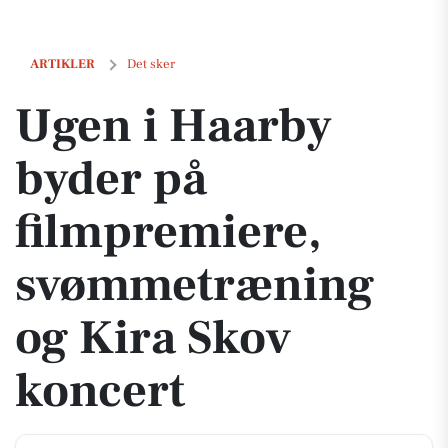
Ugen i Haarby byder på filmpremiere, svømmetræning og Kira Skov k
ARTIKLER
Det sker
Ugen i Haarby
byder på
filmpremiere,
svømmetræning
og Kira Skov
koncert