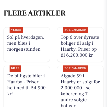
FLERE ARTIKLER
VEJRET
BOLIGMARKED
Sol på hverdagen,
Top 6 over dyreste
men blæs i
boliger til salg i
morgenstunden
Haarby. Priser op
til 6.200.000 kr
BILER
BOLIGMARKED
De billigste biler i
Algade 59 i
Haarby - Priser
Haarby er solgt for
helt ned til 54.900
2.300.000 - se
kr!
køberen og 7
andre solgte
boliger