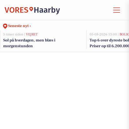
VORES
Haarby
Seneste nyt ›
5 timer siden |
VEJRET
05-08-2026 13:00 |
BOLI
Sol på hverdagen, men blæs i
Top 6 over dyreste boli
morgenstunden
Priser op til 6.200.00