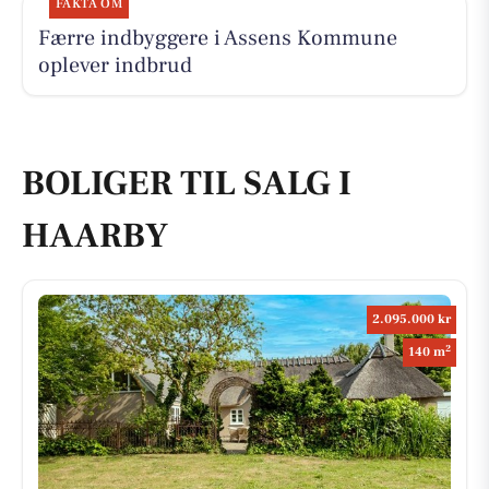
FAKTA OM
Færre indbyggere i Assens Kommune
oplever indbrud
BOLIGER TIL SALG I
HAARBY
2.095.000 kr
2
140 m