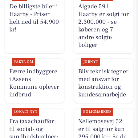
De billigste biler i
Algade 59 i
Haarby - Priser
Haarby er solgt for
helt ned til 54.900
2.300.000 - se
kr!
køberen og 7
andre solgte
boliger
FAKTA OM
JOBNYT
Færre indbyggere
Bliv teknisk tegner
i Assens
med ansvar for
Kommune oplever
konstruktion og
indbrud
kundesamarbejde
LOKALT NYT
BOLIGMARKED
Fra taxachauffør
Nellemosevej 52
til social- og
er til salg for kun
sundhedshjælper:
295.000 kr.: Se de