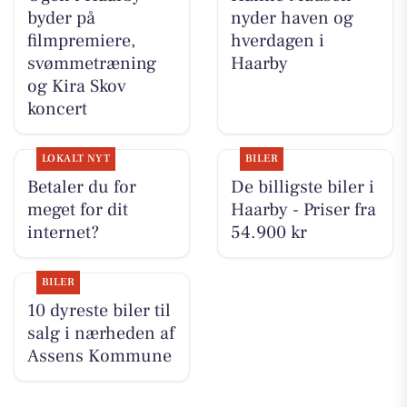
byder på
nyder haven og
filmpremiere,
hverdagen i
svømmetræning
Haarby
og Kira Skov
koncert
LOKALT NYT
BILER
Betaler du for
De billigste biler i
meget for dit
Haarby - Priser fra
internet?
54.900 kr
BILER
10 dyreste biler til
salg i nærheden af
Assens Kommune