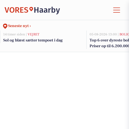
VORES
Haarby
Seneste nyt ›
14 timer siden |
VEJRET
05-08-2026 13:00 |
BOLI
Sol og blæst sætter tempoet i dag
Top 6 over dyreste boli
Priser op til 6.200.00