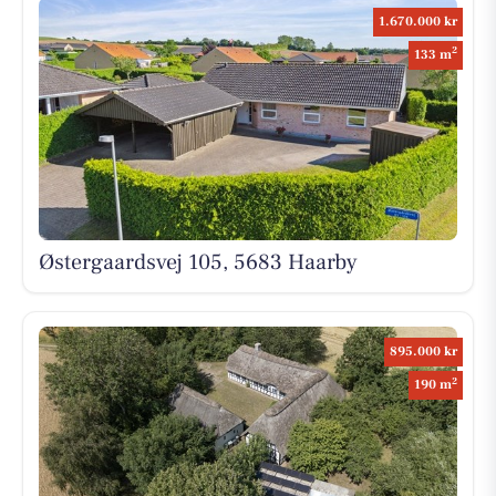
1.670.000 kr
2
133 m
Østergaardsvej 105, 5683 Haarby
895.000 kr
2
190 m