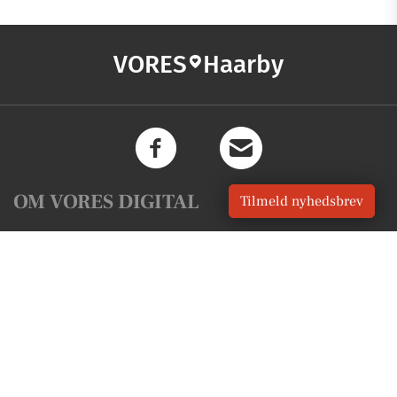
VORES
Haarby
OM VORES DIGITAL
Tilmeld nyhedsbrev
Om os
For annoncører
Vilkår og Privatlivspolitik
Kontakt VORES Digital
Administrer samtykke