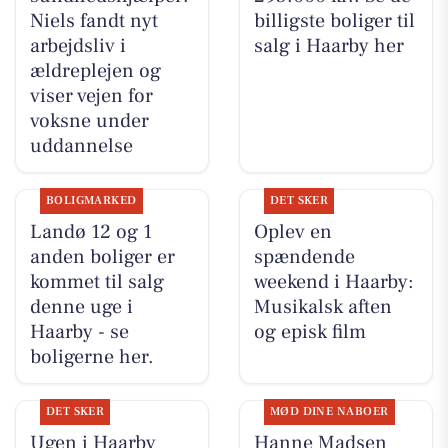
Niels fandt nyt
billigste boliger til
arbejdsliv i
salg i Haarby her
ældreplejen og
viser vejen for
voksne under
uddannelse
BOLIGMARKED
DET SKER
Landø 12 og 1
Oplev en
anden boliger er
spændende
kommet til salg
weekend i Haarby:
denne uge i
Musikalsk aften
Haarby - se
og episk film
boligerne her.
DET SKER
MØD DINE NABOER
Ugen i Haarby
Hanne Madsen