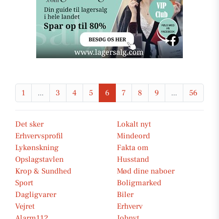
1
...
3
4
5
6
7
8
9
...
56
Det sker
Lokalt nyt
Erhvervsprofil
Mindeord
Lykønskning
Fakta om
Opslagstavlen
Husstand
Krop & Sundhed
Mød dine naboer
Sport
Boligmarked
Dagligvarer
Biler
Vejret
Erhverv
Alarm112
Jobnyt