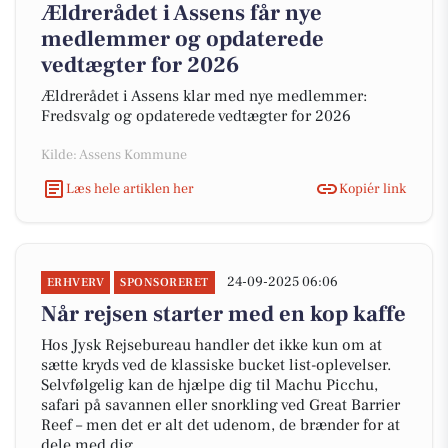
Ældrerådet i Assens får nye
medlemmer og opdaterede
vedtægter for 2026
Ældrerådet i Assens klar med nye medlemmer:
Fredsvalg og opdaterede vedtægter for 2026
Kilde: Assens Kommune
Læs hele artiklen her
Kopiér link
24-09-2025 06:06
ERHVERV
SPONSORERET
Når rejsen starter med en kop kaffe
Hos Jysk Rejsebureau handler det ikke kun om at
sætte kryds ved de klassiske bucket list-oplevelser.
Selvfølgelig kan de hjælpe dig til Machu Picchu,
safari på savannen eller snorkling ved Great Barrier
Reef – men det er alt det udenom, de brænder for at
dele med dig.