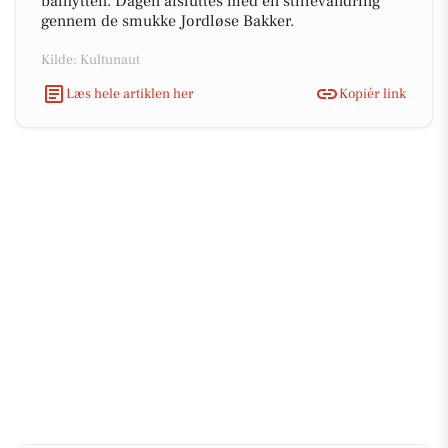
bålhytten. Dagen afsluttes med en stillevandring
gennem de smukke Jordløse Bakker.
Kilde: Kultunaut
Læs hele artiklen her
Kopiér link