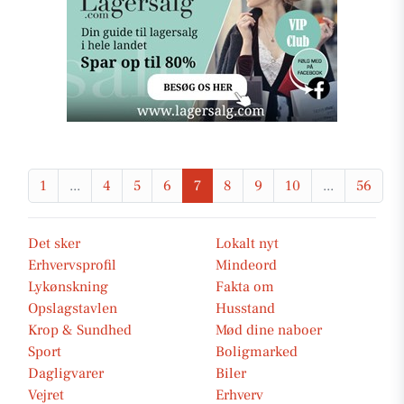
1
...
4
5
6
7
8
9
10
...
56
Det sker
Lokalt nyt
Erhvervsprofil
Mindeord
Lykønskning
Fakta om
Opslagstavlen
Husstand
Krop & Sundhed
Mød dine naboer
Sport
Boligmarked
Dagligvarer
Biler
Vejret
Erhverv