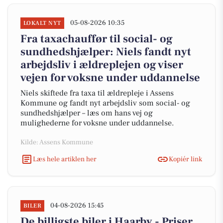
05-08-2026 10:35
LOKALT NYT
Fra taxachauffør til social- og
sundhedshjælper: Niels fandt nyt
arbejdsliv i ældreplejen og viser
vejen for voksne under uddannelse
Niels skiftede fra taxa til ældrepleje i Assens
Kommune og fandt nyt arbejdsliv som social- og
sundhedshjælper – læs om hans vej og
mulighederne for voksne under uddannelse.
Kilde: Assens Kommune
Læs hele artiklen her
Kopiér link
04-08-2026 15:45
BILER
De billigste biler i Haarby - Priser