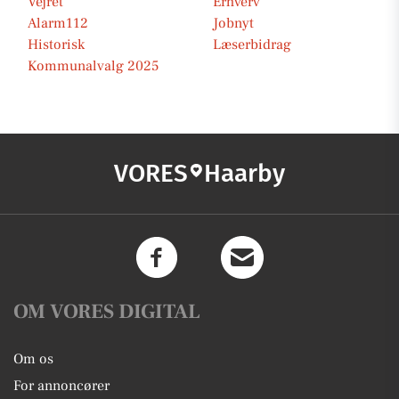
Vejret
Erhverv
Alarm112
Jobnyt
Historisk
Læserbidrag
Kommunalvalg 2025
VORES
Haarby
OM VORES DIGITAL
Om os
For annoncører