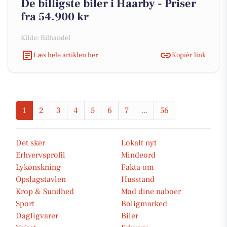
De billigste biler i Haarby - Priser
fra 54.900 kr
Kilde: Bilhandel
Læs hele artiklen her
Kopiér link
1
2
3
4
5
6
7
...
56
Det sker
Lokalt nyt
Erhvervsprofil
Mindeord
Lykønskning
Fakta om
Opslagstavlen
Husstand
Krop & Sundhed
Mød dine naboer
Sport
Boligmarked
Dagligvarer
Biler