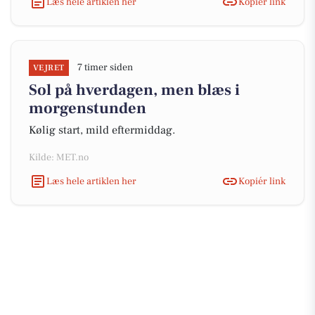
Læs hele artiklen her
Kopiér link
7 timer siden
VEJRET
Sol på hverdagen, men blæs i
morgenstunden
Kølig start, mild eftermiddag.
Kilde: MET.no
Læs hele artiklen her
Kopiér link