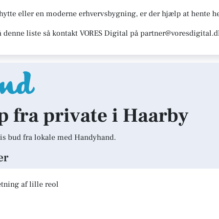
te eller en moderne erhvervsbygning, er der hjælp at hente he
å denne liste så kontakt VORES Digital på partner@voresdigital.d
lp fra private i Haarby
is bud fra lokale med Handyhand.
er
ning af lille reol