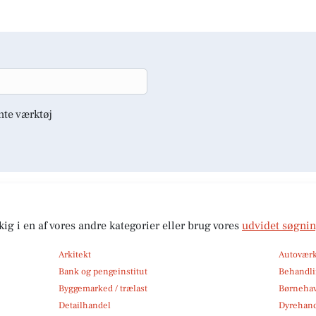
nte værktøj
kig i en af vores andre kategorier eller brug vores
udvidet søgni
Arkitekt
Autoværk
Bank og pengeinstitut
Behandli
Byggemarked / trælast
Børneha
Detailhandel
Dyrehan