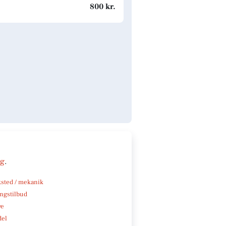
800 kr.
ng
.
sted / mekanik
ngstilbud
ve
del