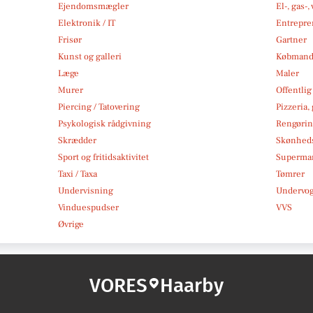
Ejendomsmægler
El-, gas-
Elektronik / IT
Entrepre
Frisør
Gartner
Kunst og galleri
Købmand
Læge
Maler
Murer
Offentlig
Piercing / Tatovering
Pizzeria,
Psykologisk rådgivning
Rengøri
Skrædder
Skønheds
Sport og fritidsaktivitet
Superma
Taxi / Taxa
Tømrer
Undervisning
Undervo
Vinduespudser
VVS
Øvrige
VORES
Haarby