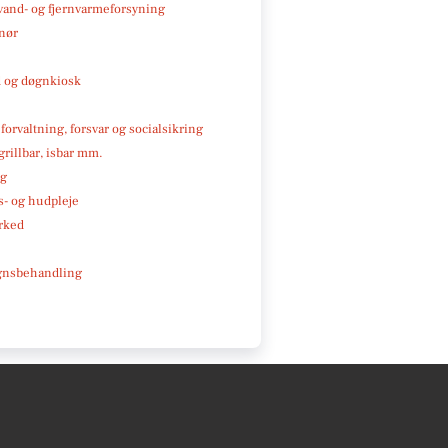
, vand- og fjernvarmeforsyning
nør
 og døgnkiosk
 forvaltning, forsvar og socialsikring
 grillbar, isbar mm.
ng
- og hudpleje
rked
gnsbehandling