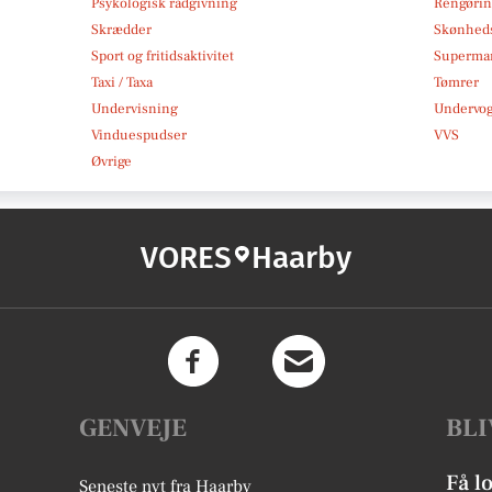
Psykologisk rådgivning
Rengøri
Skrædder
Skønheds
Sport og fritidsaktivitet
Superma
Taxi / Taxa
Tømrer
Undervisning
Undervo
Vinduespudser
VVS
Øvrige
VORES
Haarby
GENVEJE
BLI
Få l
Seneste nyt fra Haarby