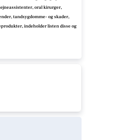
jneassistenter, oral kirurger,
tænder, tandsygdomme- og skader,
neprodukter
, indeholder listen disse
og