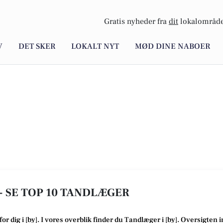
Gratis nyheder fra
dit
lokalområde
V
DET SKER
LOKALT NYT
MØD DINE NABOER
- SE TOP 10 TANDLÆGER
for dig i [
by
]. I vores overblik finder du Tandlæger i [
by
].
Oversigten i