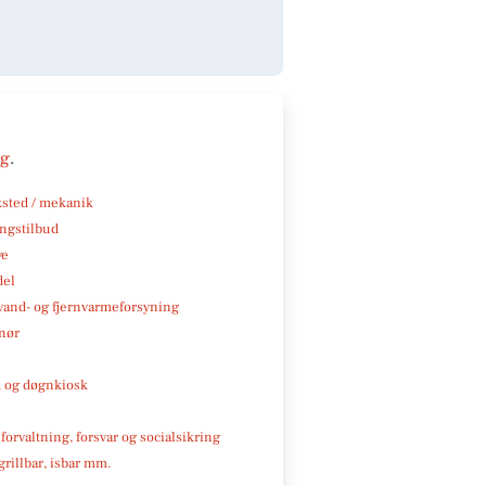
ng
.
sted / mekanik
ngstilbud
ve
del
, vand- og fjernvarmeforsyning
nør
 og døgnkiosk
 forvaltning, forsvar og socialsikring
 grillbar, isbar mm.