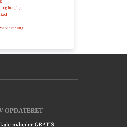
ng
- og hudpleje
rked
gnsbehandling
V OPDATERET
okale nyheder GRATIS