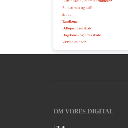
Planteskole / blomsterhandler
Restaurant og café
Smed
Tandlæge
Udlejningselskab
Ungdoms- og efterskole
Værtshus / bar
OM VORES DIGITAL
Om os