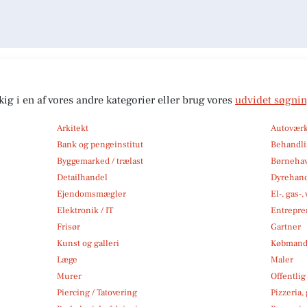
kig i en af vores andre kategorier eller brug vores
udvidet søgni
Arkitekt
Autoværk
Bank og pengeinstitut
Behandli
Byggemarked / trælast
Børneha
Detailhandel
Dyrehan
Ejendomsmægler
El-, gas-
Elektronik / IT
Entrepre
Frisør
Gartner
Kunst og galleri
Købmand
Læge
Maler
Murer
Offentlig
Piercing / Tatovering
Pizzeria,