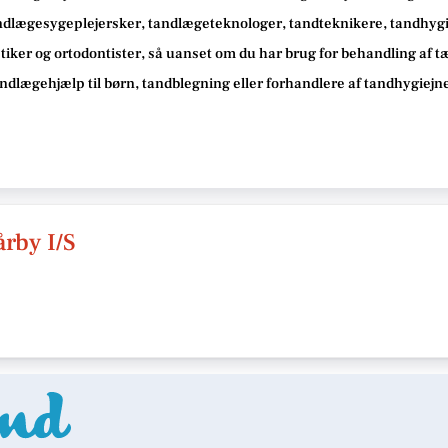
ndlægesygeplejersker, tandlægeteknologer, tandteknikere, tandhygie
iker og ortodontister, så
uanset om du har brug for behandling af 
tandlægehjælp til børn, tandblegning eller forhandlere af tandhygiej
rby I/S