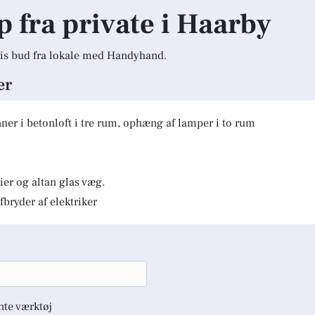
lp fra private i Haarby
is bud fra lokale med Handyhand.
er
er i betonloft i tre rum, ophæng af lamper i to rum
er og altan glas væg.
fbryder af elektriker
nte værktøj