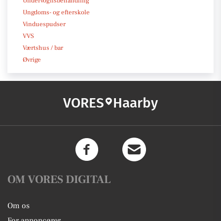
Undervognsbehandling
Ungdoms- og efterskole
Vinduespudser
VVS
Værtshus / bar
Øvrige
VORES
Haarby
OM VORES DIGITAL
Om os
For annoncører