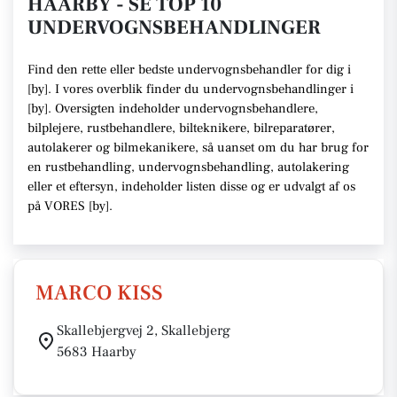
HAARBY - SE TOP 10
UNDERVOGNSBEHANDLINGER
Find den rette
eller bedste undervognsbehandler
for dig i
[
by
]. I vores overblik finder du undervognsbehandlinger i
[
by
].
Oversigten indeholder undervognsbehandlere,
bilplejere, rustbehandlere, bilteknikere, bilreparatører,
autolakerer og bilmekanikere
, så uanset om du har brug for
en rustbehandling, undervognsbehandling, autolakering
eller et eftersyn,
indeholder listen disse
og er udvalgt af os
på VORES [
by
]
.
MARCO KISS
Skallebjergvej 2, Skallebjerg
5683 Haarby