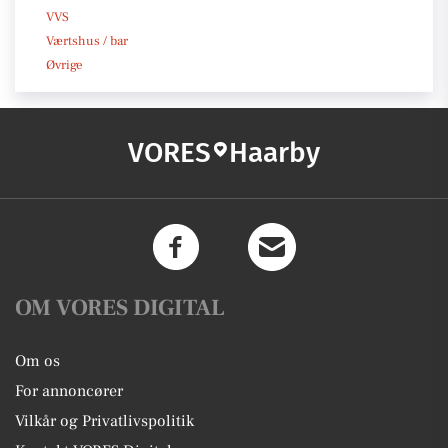
VVS
Værtshus / bar
Øvrige
VORES
Haarby
OM VORES DIGITAL
Om os
For annoncører
Vilkår og Privatlivspolitik