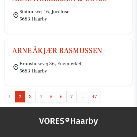
Stationsvej 16, Jordløse
5683 Haarby
ARNE ÅKJÆR RASMUSSEN
Brunshusevej 36, Enemærket
5683 Haarby
1
2
3
4
5
6
7
...
47
VORES
Haarby